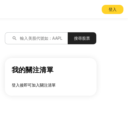
登入
search
輸入美股代號如：AAPL
搜尋股票
我的關注清單
登入後即可加入關注清單