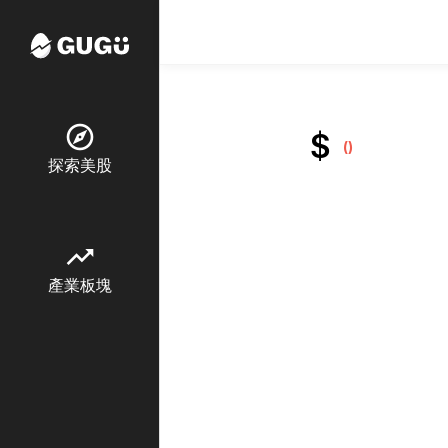
explore
$
()
探索美股
trending_up
產業板塊