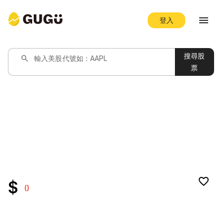
menu
登入
搜尋股
search
輸入美股代號如：AAPL
票
favorite_border
$
()