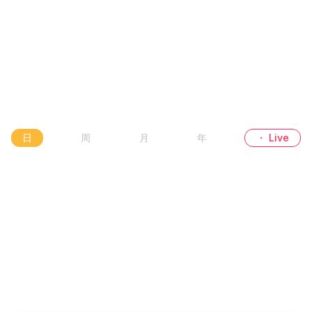
日
周
月
年
・ Live