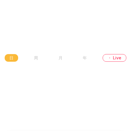
日
周
月
年
・ Live