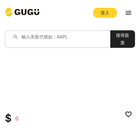
menu
登入
搜尋股
search
輸入美股代號如：AAPL
票
favorite_border
$
()