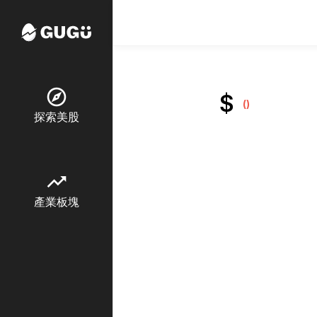
explore
$
()
探索美股
trending_up
產業板塊