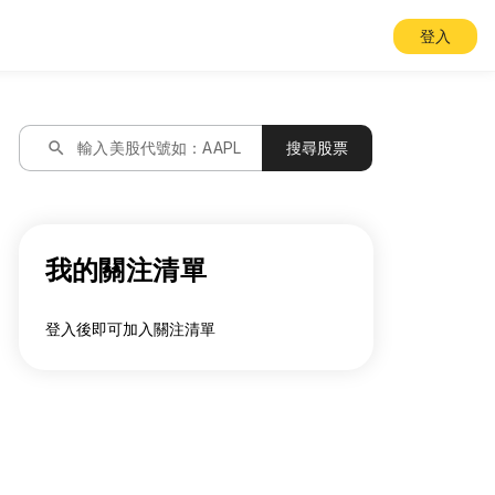
登入
search
輸入美股代號如：AAPL
搜尋股票
我的關注清單
登入後即可加入關注清單