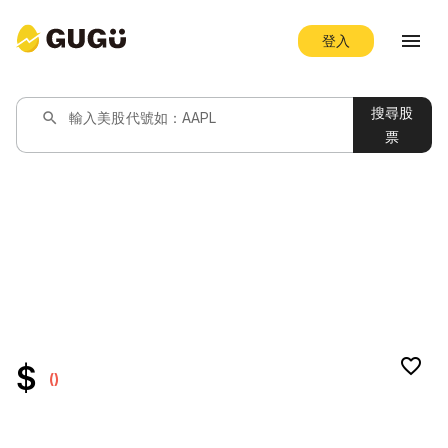
menu
登入
搜尋股
search
輸入美股代號如：AAPL
票
favorite_border
$
()