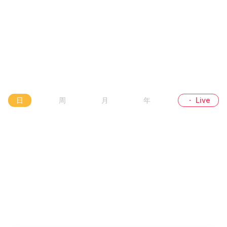
日
周
月
年
・ Live