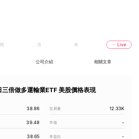
周
月
年
・ Live
公司介紹
相關文章
n每日三倍做多運輸業ETF 美股價格表現
38.86
12.33K
交易量
39.48
-
市值
38.65
-
本益比