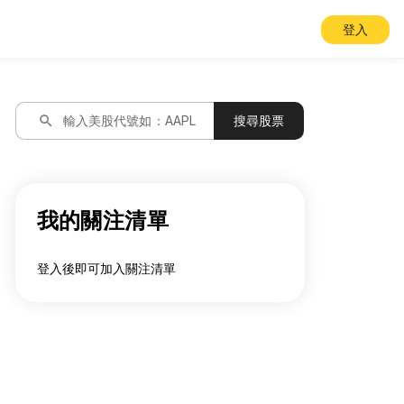
登入
search
輸入美股代號如：AAPL
搜尋股票
我的關注清單
登入後即可加入關注清單