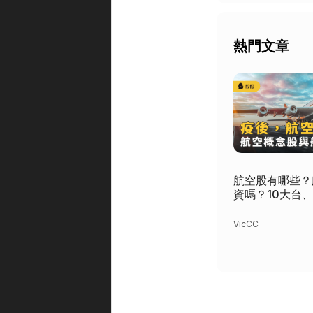
熱門文章
航空股有哪些？
資嗎？10大台
股 -股市分析
loc
VicCC