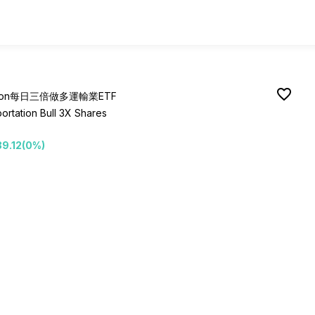
favorite_border
exion每日三倍做多運輸業ETF
portation Bull 3X Shares
39.12(0%)