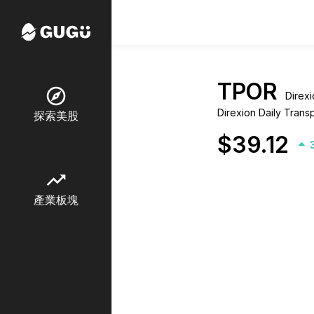
TPOR
explore
Dir
Direxion Daily Trans
探索美股
$39.12
trending_up
產業板塊