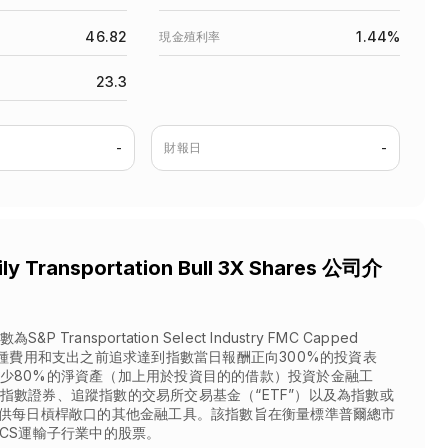
46.82
1.44%
現金殖利率
23.3
-
財報日
-
ily Transportation Bull 3X Shares 公司介
 Transportation Select Industry FMC Capped
除各種費用和支出之前追求達到指數當日報酬正向300%的投資表
少80%的淨資產（加上用於投資目的的借款）投資於金融工
指數證券、追蹤指數的交易所交易基金（“ETF”）以及為指數或
提供每日槓桿敞口的其他金融工具。該指數旨在衡量標準普爾總市
ICS運輸子行業中的股票。