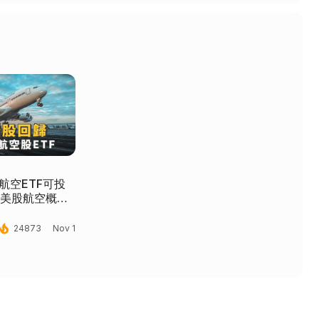
航空ETF可投
、美股航空概念
al_fire_department
24873
Nov 1