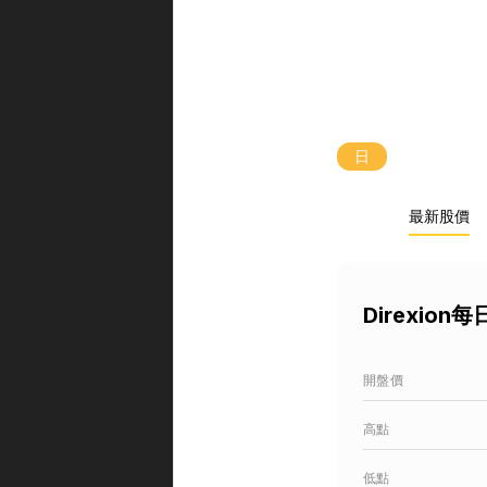
日
最新股價
Direxio
開盤價
高點
低點