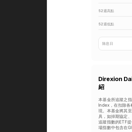
52週高點
52週低點
除息日
Direxion Da
紹
本基金所追蹤之指數為S&P
Index，在扣
現。本基金將其至
具，如掉期協定、
追蹤指數的ETF
場指數中包含在G