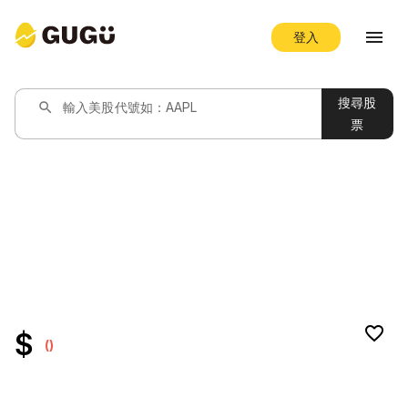
menu
登入
搜尋股
search
輸入美股代號如：AAPL
票
favorite_border
$
()