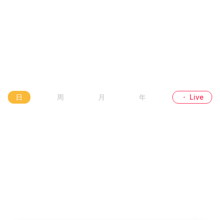
日
周
月
年
・ Live