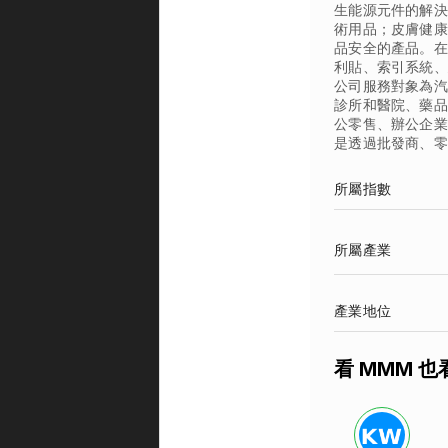
生能源元件的解決方
術用品；皮膚健康
品安全的產品。在
利貼、索引系統、
公司服務對象為汽
診所和醫院、藥品
公零售、辦公企業
是透過批發商、零
所屬指數
所屬產業
產業地位
看 MMM 也看