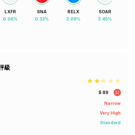
LXFR
SNA
RELX
SOAR
0.06%
0.33%
2.09%
3.45%
星評級
star
star
star
star
star
$ 89
Narrow
Very High
Standard