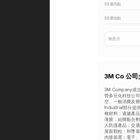
52週高點
52週低點
除息日
3M Co 公
3M Compan
營多元化科技公司
空、一般消費及辦
Industria
種材料；過濾產品
薄膜；結構黏合劑；和
人防護產品；交通
屋面顆粒；和墜落防護
內接裝置；電子、