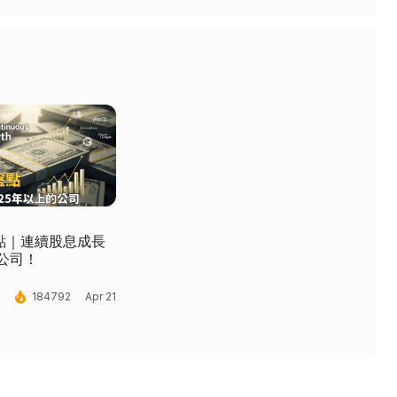
點｜連續股息成長
公司！
local_fire_department
184792
Apr 21