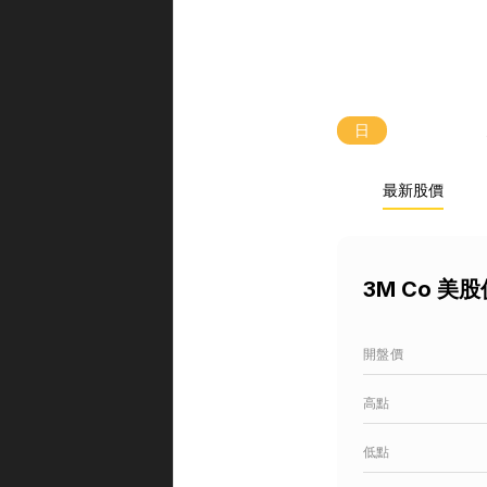
日
最新股價
3M Co 美
開盤價
高點
低點