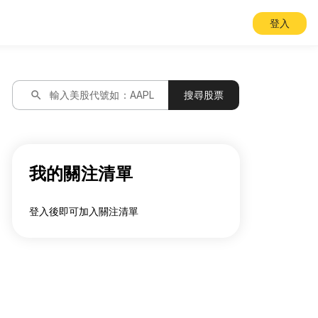
登入
search
輸入美股代號如：AAPL
搜尋股票
我的關注清單
登入後即可加入關注清單