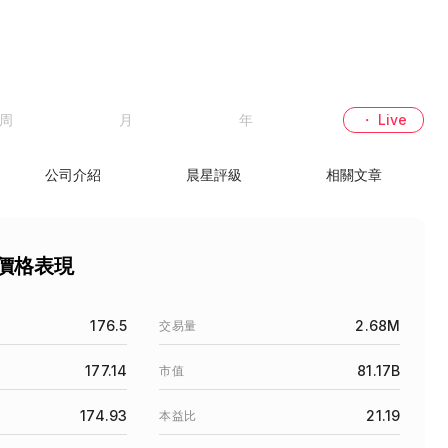
周
月
年
・ Live
公司介紹
晨星評級
相關文章
股價格表現
176.5
2.68M
交易量
177.14
81.17B
市值
174.93
21.19
本益比