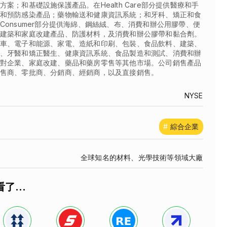
案；和基礎設施保護產品。在Health Care部分提供醫療和手
和預防感染產品；藥物輸送和健康資訊系統；和牙科、矯正和食
Consumer部分提供海綿、鋼絲絨、布、消費和辦公用膠帶、便
建築和家庭改建產品、防護材料，及消費和辦公膠帶和黏合劑。
車、電子和能源、家電、造紙和印刷、包裝、食品飲料、建築、
、牙醫和矯正醫生、健康資訊系統、食品製造和測試、消費和辦
對企業、家庭改建、藥品和藥房零售等其他市場。公司銷售產品
售商、零批商、分銷商、經銷商，以及直接銷售。
NYSE
#
綜合企業
全球知名的材料、光學技術等領域大廠
了...