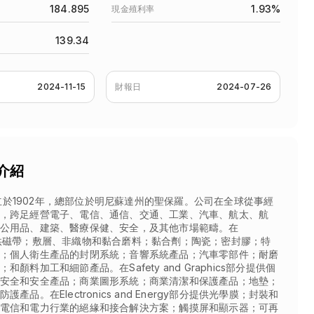
184.895
1.93%
現金殖利率
139.34
2024-11-15
財報日
2024-07-26
司介紹
y成立於1902年，總部位於明尼蘇達州的聖保羅。公司在全球從事經
，跨足經營電子、電信、通信、交通、工業、汽車、航太、航
公用品、建築、醫療保健、安全，及其他市場範疇。在
l部分提供磁帶；敷層、非織物和黏合磨料；黏合劑；陶瓷；密封膠；特
；個人衛生產品的封閉系統；音響系統產品；汽車零部件；耐磨
顏料加工和細節產品。在Safety and Graphics部分提供個
安全和安全產品；商業圖形系統；商業清潔和保護產品；地墊；
產品。在Electronics and Energy部分提供光學膜；封裝和
電信和電力行業的絕緣和接合解決方案；觸摸屏和顯示器；可再