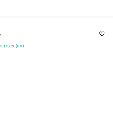
favorite_border
o
176.28(0%)